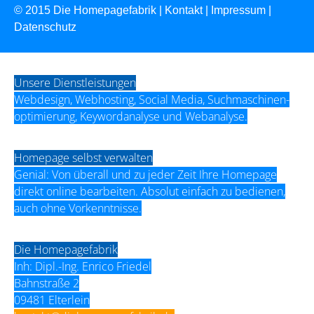
© 2015
Die Homepagefabrik
|
Kontakt
|
Impressum
|
Datenschutz
Unsere Dienstleistungen
Webdesign, Webhosting, Social Media, Suchmaschinen­
optimierung, Keywordanalyse und Webanalyse.
Homepage selbst verwalten
Genial: Von überall und zu jeder Zeit Ihre Homepage
direkt online bearbeiten. Absolut einfach zu bedienen,
auch ohne Vorkenntnisse.
Die Homepagefabrik
Inh: Dipl.-Ing. Enrico Friedel
Bahnstraße 2
09481 Elterlein